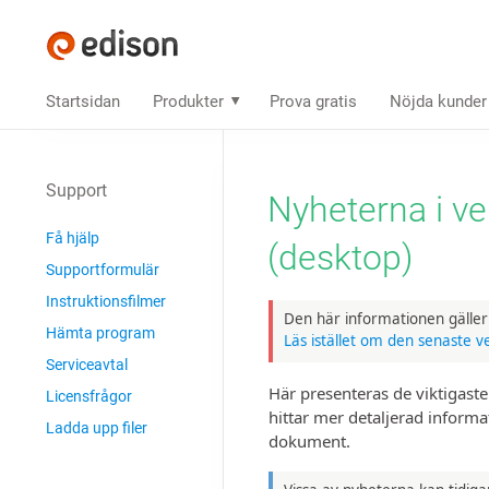
Startsidan
Produkter
Prova gratis
Nöjda kunder
Support
Nyheterna i v
Få hjälp
(desktop)
Supportformulär
Instruktions­filmer
Den här informationen gälle
Hämta program
Läs istället om den senaste v
Serviceavtal
Här presenteras de viktigast
Licensfrågor
hittar mer detaljerad inform
Ladda upp filer
dokument.