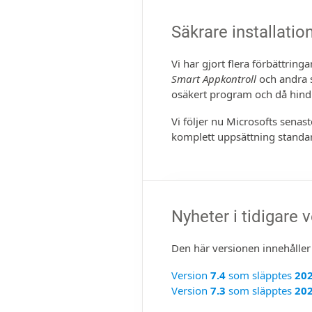
Säkrare installatio
Vi har gjort flera förbättring
Smart Appkontroll
och andra s
osäkert program och då hindra 
Vi följer nu Microsofts sena
komplett uppsättning standa
Nyheter i tidigare 
Den här versionen inne­håller
Version
7.4
som släpptes
202
Version
7.3
som släpptes
202