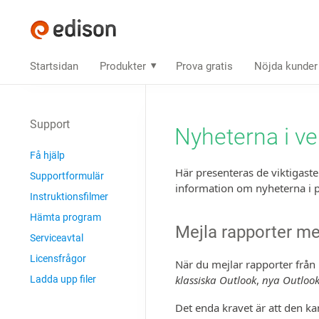
Startsidan
Produkter
Prova gratis
Nöjda kunder
Support
Nyheterna i ve
Få hjälp
Här presenteras de viktigaste
Supportformulär
information om nyheterna i p
Instruktions­filmer
Hämta program
Mejla rapporter m
Serviceavtal
Licensfrågor
När du mejlar rapporter från
klassiska Outlook
,
nya Outloo
Ladda upp filer
Det enda kravet är att den ka