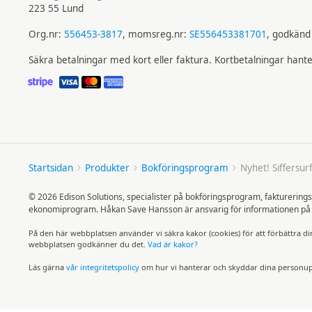
223 55 Lund
Org.nr:
556453-3817
, momsreg.nr:
SE556453381701
, godkänd 
Säkra betalningar med kort eller faktura. Kortbetalningar hant
Startsidan
Produkter
Bokföringsprogram
Nyhet! Siffer­su
© 2026 Edison Solutions, specialister på bokföringsprogram, faktureri
ekonomiprogram. Håkan Save Hansson är ansvarig för informationen på d
På den här webb­platsen använder vi säkra kakor (cookies) för att för­bättra d
webb­platsen god­känner du det.
Vad är kakor?
Läs gärna
vår integritets­policy
om hur vi hanterar och skyddar dina personup