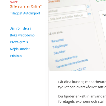
Nyhet!
Siffer­surfaren Online
TM
Tillägget Auto­Import
Jämför i detalj
Boka webbdemo
Prova gratis
Nöjda kunder
Prislista
Låt dina kunder, med­arbetare
tydligt och över­skådligt sätt
Du bjuder enkelt in användare 
företagets ekonomi och ställn