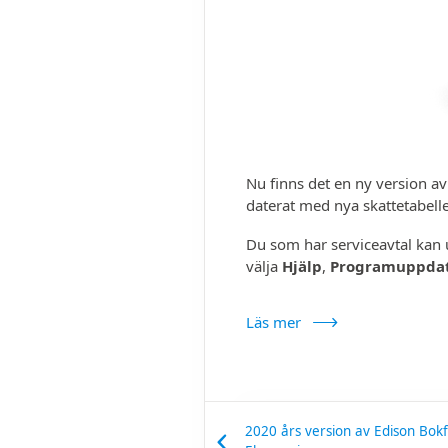
Nu finns det en ny version a
daterat med nya skatte­tabell
Du som har service­avtal kan
välja
Hjälp
,
Program­uppda
Läs mer
2020 års version av Edison Bokf