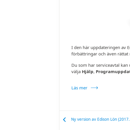
I den här upp­dateringen av 
förbättringar och även rättat
Du som har service­avtal kan
välja
Hjälp
,
Program­uppda
Läs mer
Ny version av Edison Lön (2017.