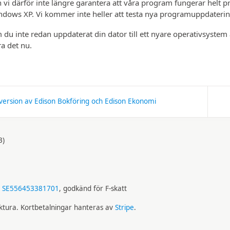
 vi därför inte längre garantera att våra program fungerar helt pr
dows XP. Vi kommer inte heller att testa nya program­uppdateri
du inte redan uppdaterat din dator till ett nyare operativ­system 
a det nu.
version av Edison Bokföring och Edison Ekonomi
B)
:
SE556453381701
, godkänd för F-skatt
aktura. Kortbetalningar hanteras av
Stripe
.