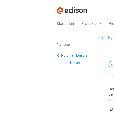
Startsidan
Produkter
Pro
Ny 
Nyheter
Nytt från Edison
S
Ekonomibrevet
2
Den
de
ve
Då 