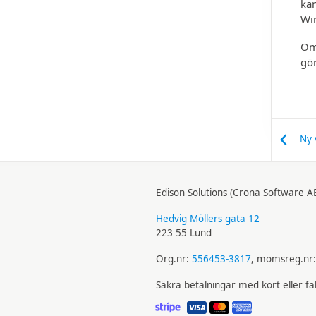
kan
Win
Om 
gör
Ny 
Edison Solutions (Crona Software A
Hedvig Möllers gata 12
223 55 Lund
Org.nr:
556453-3817
, momsreg.nr
Säkra betalningar med kort eller f