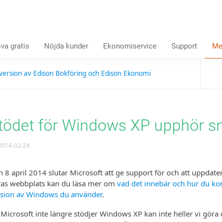
va gratis
Nöjda kunder
Ekonomiservice
Support
Me
version av Edison Bokföring och Edison Ekonomi
tödet för Windows XP upphör sn
014-02-24
 8 april 2014 slutar Microsoft att ge support för och att uppdat
ras webb­plats kan du läsa mer om
vad det innebär och hur du kon
rsion av Windows du använder
.
Microsoft inte längre stödjer Windows XP kan inte heller vi göra d