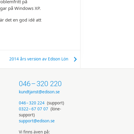
oblem­fritt på
ngar på Windows XP.
är det en god idé att
2014 års version av Edison Lön
046
–
320 220
kundtjanst@edison.se
046
–
320 224
(support)
0322
–
67 07 07
(löne­
support)
support@edison.se
Vi finns även på: