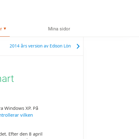
r
Mina sidor
2014 års version av Edison Lön
art
era Windows XP. På
trollerar vilken
et. Efter den 8 april