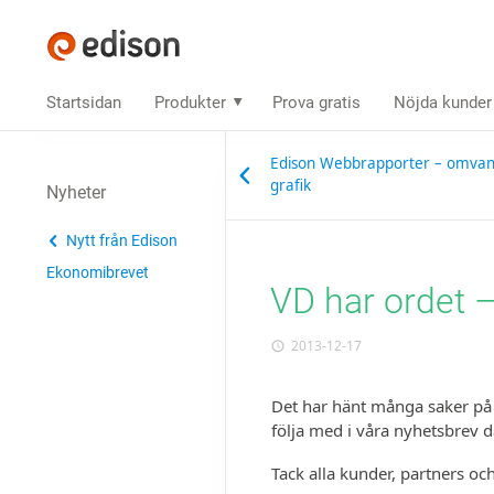
Startsidan
Produkter
Prova gratis
Nöjda kunder
Edison Webbrapporter – omvandla
grafik
Nyheter
Nytt från Edison
Ekonomibrevet
VD har ordet 
2013-12-17
Det har hänt många saker på 
följa med i våra nyhets­brev d
Tack alla kunder, partners o