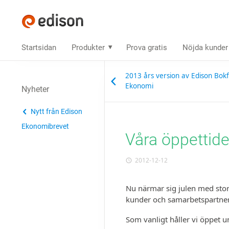
Startsidan
Produkter
Prova gratis
Nöjda kunder
2013 års version av Edison Bokf
Ekonomi
Nyheter
Nytt från Edison
Ekonomibrevet
Våra öppettide
2012-12-12
Nu närmar sig julen med storm
kunder och sam­arbets­partner
Som vanligt håller vi öppet u