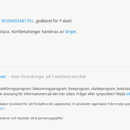
:
SE556453381701
, godkänd för F-skatt
aktura. Kortbetalningar hanteras av
Stripe
.
vet
Vissa förändringar på F-skattens område
å bokföringsprogram, faktureringsprogram, löneprogram, skatteprogram, bokslut
ansvarig för informationen på den här sidan. Frågor eller synpunkter? Mejla
in
akor (cookies) för att för­bättra din upp­levelse. Vi använder
inga
kakor från tredje pa
or?
nterar och skyddar dina personuppgifter.