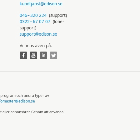
kundtjanst@edison.se
046
–
320 224
(support)
0322
–
67 07 07
(löne­
support)
support@edison.se
Vi finns även på:
sprogram och andra typer av
fomaster@edison.se
rt eller annonsörer. Genom att använda