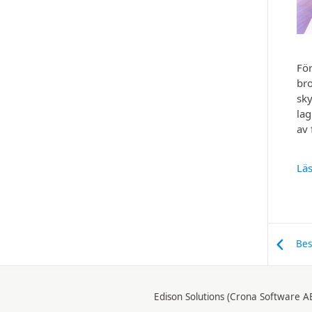
För
bro
sk
lag
av 
Läs
Bes
Edison Solutions (Crona Software A