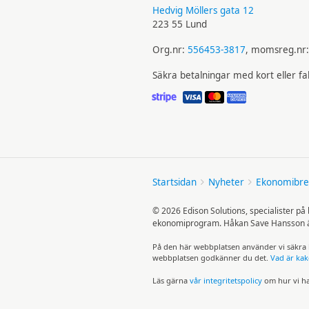
Hedvig Möllers gata 12
223 55 Lund
Org.nr:
556453-3817
, momsreg.nr
Säkra betalningar med kort eller f
Startsidan
Nyheter
Ekonomibre
© 2026 Edison Solutions, specialister p
ekonomiprogram. Håkan Save Hansson är 
På den här webb­platsen använder vi säkra k
webb­platsen god­känner du det.
Vad är kak
Läs gärna
vår integritets­policy
om hur vi ha