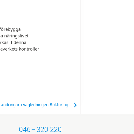
t förebygga
sa näringslivet
kas. I denna
everkets kontroller
 ändringar i vägledningen Bokföring
046
–
320 220