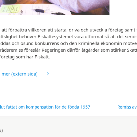
 att förbättra villkoren att starta, driva och utveckla företag sam
ttslighet behöver F-skatte­systemet vara utformat så att det seriö
yddas och osund konkurrens och den kriminella ekonomin motver
råds­remiss föreslår Regeringen därför åtgärder som stärker Skatt
företag som har F-skatt.
 mer (extern sida)
lut fattat om kompensation för de födda 1957
Remiss av
B)